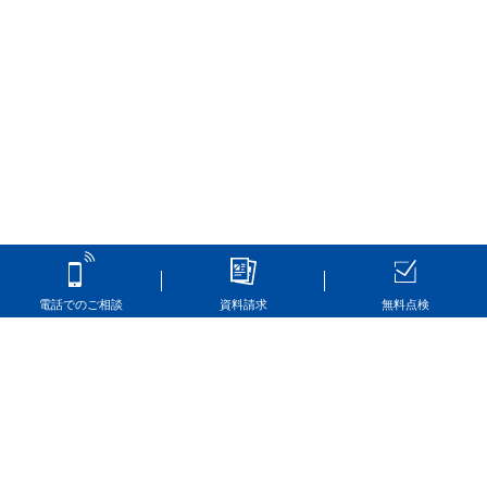
電話でのご相談
資料請求
無料点検
ホーム
ブログ
編集部だより
新社屋「町田本店」が完成いたしました！
お電話でのお問合せはこちら
0120-67-1196
受付時間：10:00-17:00
※土日祝日も営業